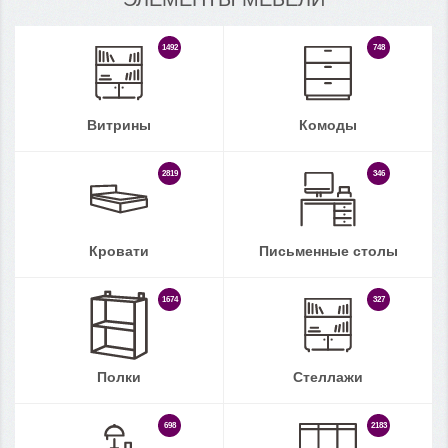
1492
748
Витрины
Комоды
2819
346
Кровати
Письменные столы
1674
327
Полки
Стеллажи
698
2183