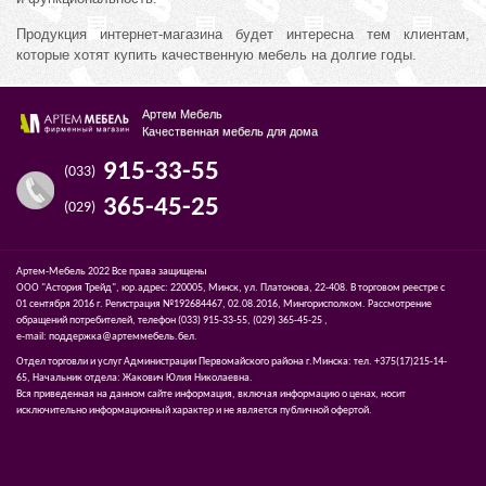
Продукция интернет-магазина будет интересна тем клиентам,
которые хотят купить качественную мебель на долгие годы.
Артем Мебель
Качественная мебель для дома
915-33-55
(033)
365-45-25
(029)
Артем-Мебель 2022 Все права защищены
ООО "Астория Трейд", юр.адрес: 220005, Минск, ул. Платонова, 22-408. В торговом реестре с
01 сентября 2016 г. Регистрация №192684467, 02.08.2016, Мингорисполком. Рассмотрение
обращений потребителей, телефон
(033)
915-33-55,
(029)
365-45-25 ,
e-mail:
поддержка@артеммебель.бел
.
Отдел торговли и услуг Администрации Первомайского района г.Минска: тел. +375(17)215-14-
65, Начальник отдела: Жакович Юлия Николаевна.
Вся приведенная на данном сайте информация, включая информацию о ценах, носит
исключительно информационный характер и не является публичной офертой.