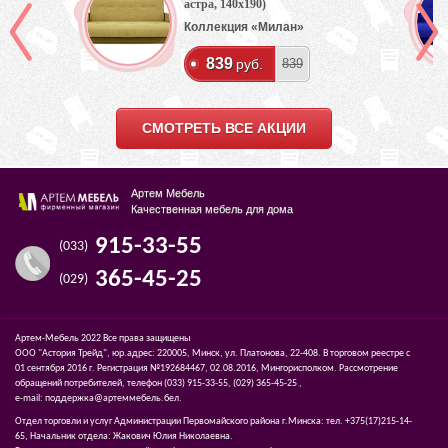
астра, 140х190)
Коллекция «Милан»
839
руб.
839
СМОТРЕТЬ ВСЕ АКЦИИ
Артем Мебель
Качественная мебель для дома
915-33-55
(033)
365-45-25
(029)
Артем-Мебель 2022 Все права защищены
ООО "Астория Трейд", юр.адрес: 220005, Минск, ул. Платонова, 22-408. В торговом реестре с
01 сентября 2016 г. Регистрация №192684467, 02.08.2016, Мингорисполком. Рассмотрение
обращений потребителей, телефон
(033)
915-33-55,
(029)
365-45-25 ,
e-mail:
поддержка@артеммебель.бел
.
Отдел торговли и услуг Администрации Первомайского района г.Минска: тел. +375(17)215-14-
65, Начальник отдела: Жакович Юлия Николаевна.