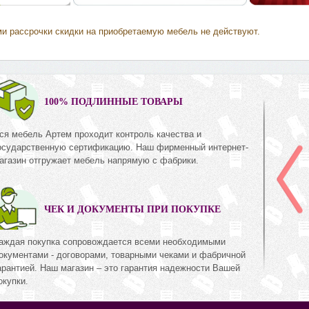
ми рассрочки скидки на приобретаемую мебель не действуют.
0%
100% ПОДЛИННЫЕ ТОВАРЫ
ся мебель Артем проходит контроль качества и
ерая
Лондон (Боннель, серая
осударственную сертификацию. Наш фирменный интернет-
кожа,
рогожка, 120х190)
агазин отгружает мебель напрямую с фабрики.
Коллекция «Лондон»
он»
820
руб.
820
79
ЧЕК И ДОКУМЕНТЫ ПРИ ПОКУПКЕ
аждая покупка сопровождается всеми необходимыми
окументами - договорами, товарными чеками и фабричной
арантией. Наш магазин – это гарантия надежности Вашей
окупки.