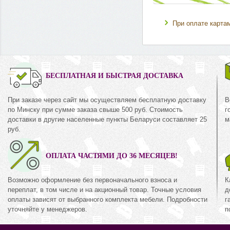
При оплате карта
0%
БЕСПЛАТНАЯ И БЫСТРАЯ ДОСТАВКА
При заказе через сайт мы осуществляем бесплатную доставку
В
 (Боннель, рогожка
Лондон (Боннель, с
по Минску при сумме заказа свыше 500 руб. Стоимость
г
-коричневая экокожа,
рогожка-черная эко
доставки в другие населенные пункты Беларуси составляет 25
м
0)
140х190)
руб.
кция «Лондон»
Коллекция «Лонд
20
879
руб.
820
руб.
8
ОПЛАТА ЧАСТЯМИ ДО 36 МЕСЯЦЕВ!
Возможно оформление без первоначального взноса и
К
переплат, в том числе и на акционный товар. Точные условия
д
оплаты зависят от выбранного комплекта мебели. Подробности
г
уточняйте у менеджеров.
п