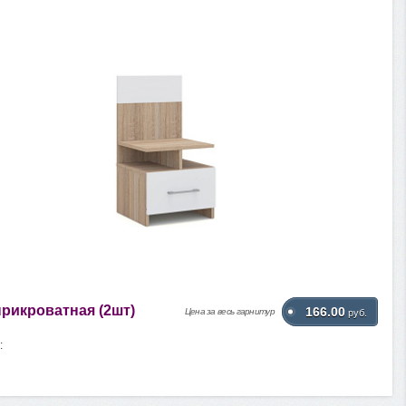
прикроватная (2шт)
166.00
Цена за весь гарнитур
руб.
: