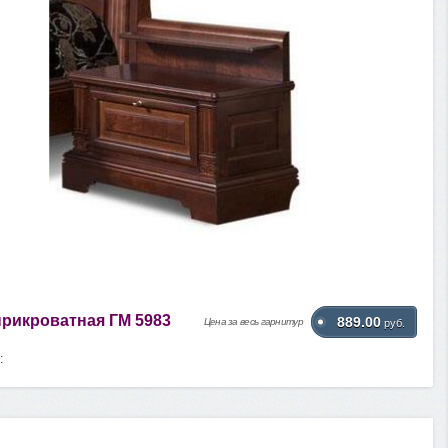
прикроватная ГМ 5983
889.00
Цена за весь гарнитур
руб.
: