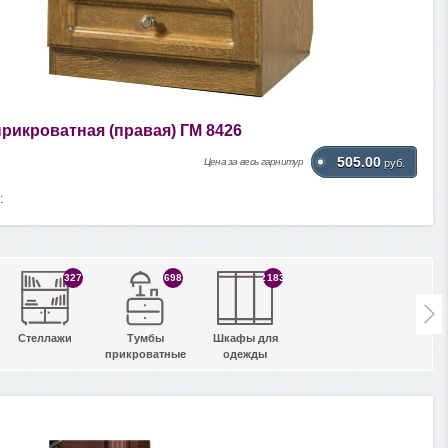
рикроватная (правая) ГМ 8426
505.00
Цена за весь гарнитур
руб.
:
327
698
2183
Стеллажи
Тумбы
Шкафы для
прикроватные
одежды