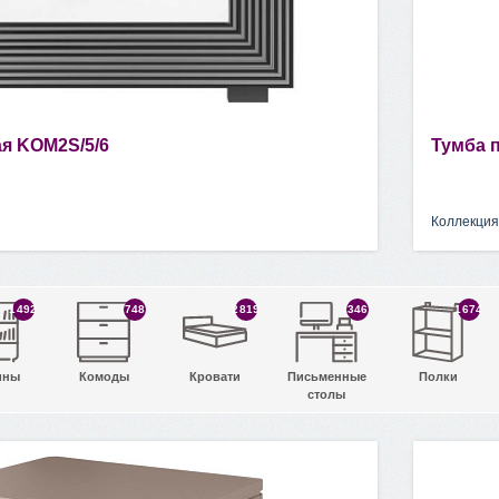
я KOM2S/5/6
Тумба п
Коллекция
1492
748
2819
346
1674
ины
Комоды
Кровати
Письменные
Полки
столы