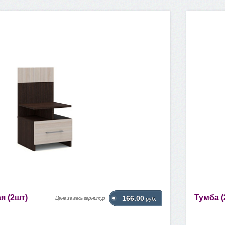
я (2шт)
Тумба (
166.00
Цена за весь гарнитур
руб.